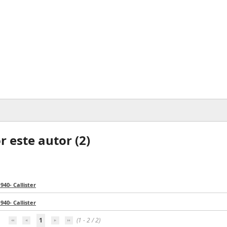
 este autor (
2
)
940- Callister
940- Callister
1
(1 - 2 / 2)