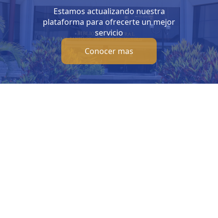
Estamos actualizando nuestra
plataforma para ofrecerte un mejor
servicio
Conocer mas
Visítanos
Inf
Av. Bolivar S/N, sector 3 grupo 1, mz. A, sublote 3 Villa El
b
Salvador
Ho
(01) 715 8878
Lunes
Enviar un correo
Sábad