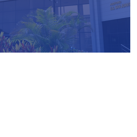
ormación Adicional
iblioteca@untels.edu.pe
rarios de atención:
 a Viernes de 8:00 am - 20:00 pm
os: 8:00 am - 18:00 pm