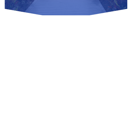
Nuestras Redes Sociales
Visítanos
Av. Bolivar S/N, sector 3 grupo 1, mz. A, sublote 3 Villa El
Salvador
(01) 715 8878
Enviar un correo
Mesa de Partes
Información Adicional
biblioteca@untels.edu.pe
Horarios de atención: