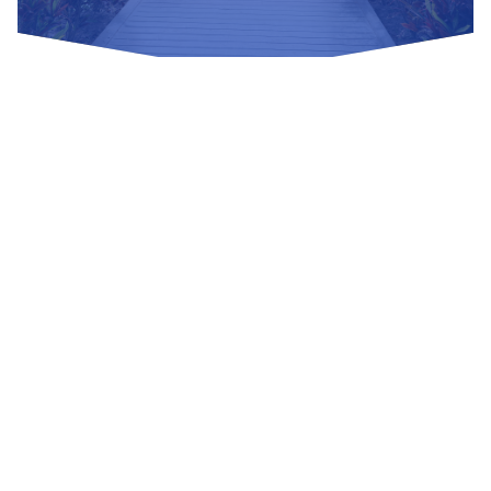
Nuestras Redes Sociales
Visítanos
Av. Bolivar S/N, sector 3 grupo 1, mz. A, sublote 3 Villa El
Salvador
(01) 715 8878
Enviar un correo
Mesa de Partes
Información Adicional
biblioteca@untels.edu.pe
Horarios de atención: