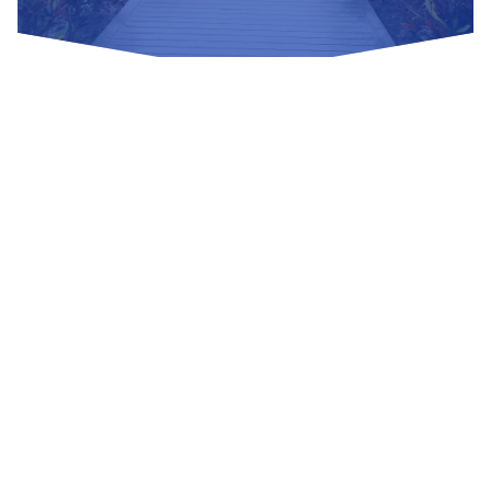
Nuestras Redes Sociales
Visítanos
Av. Bolivar S/N, sector 3 grupo 1, mz. A, sublote 3 Villa El
Salvador
(01) 715 8878
Enviar un correo
Mesa de Partes
Información Adicional
biblioteca@untels.edu.pe
Horarios de atención: