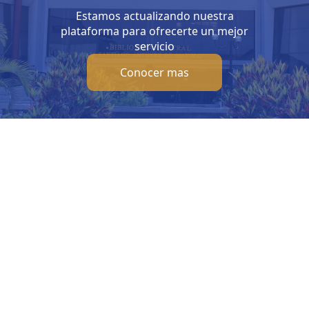
Estamos actualizando nuestra
plataforma para ofrecerte un mejor
servicio
Conocer mas
Visítanos
Inf
Av. Bolivar S/N, sector 3 grupo 1, mz. A, sublote 3 Villa El
b
Salvador
Ho
(01) 715 8878
Lunes
Enviar un correo
Sábad