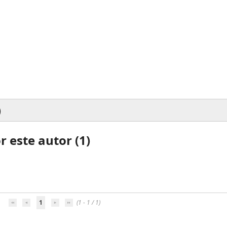
)
 este autor (
1
)
1
(1 - 1 / 1)