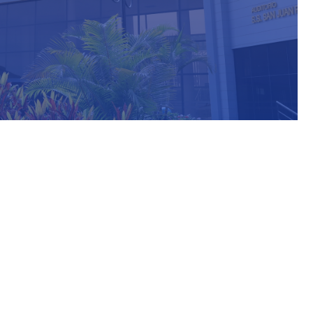
ormación Adicional
iblioteca@untels.edu.pe
rarios de atención:
 a Viernes de 8:00 am - 20:00 pm
os: 8:00 am - 18:00 pm