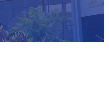
ormación Adicional
iblioteca@untels.edu.pe
rarios de atención:
 a Viernes de 8:00 am - 20:00 pm
os: 8:00 am - 18:00 pm