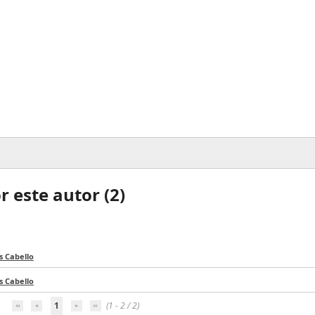
 este autor (
2
)
s Cabello
s Cabello
1
(1 - 2 / 2)