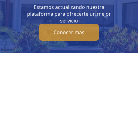
Estamos actualizando nuestra
plataforma para ofrecerte un mejor
servicio
Conocer mas
Visítanos
Inf
Av. Bolivar S/N, sector 3 grupo 1, mz. A, sublote 3 Villa El
b
Salvador
Ho
(01) 715 8878
Lunes
Enviar un correo
Sábad