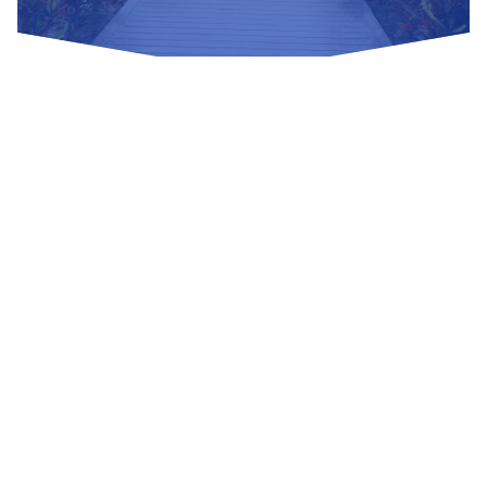
Nuestras Redes Sociales
Visítanos
Av. Bolivar S/N, sector 3 grupo 1, mz. A, sublote 3 Villa El
Salvador
(01) 715 8878
Enviar un correo
Mesa de Partes
Información Adicional
biblioteca@untels.edu.pe
Horarios de atención: