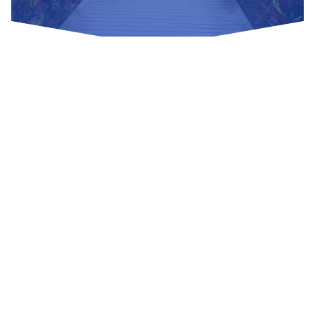
Nuestras Redes Sociales
Visítanos
Av. Bolivar S/N, sector 3 grupo 1, mz. A, sublote 3 Villa El
Salvador
(01) 715 8878
Enviar un correo
Mesa de Partes
Información Adicional
biblioteca@untels.edu.pe
Horarios de atención: