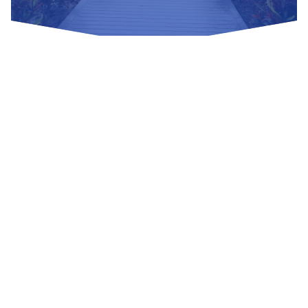
Nuestras Redes Sociales
Visítanos
Av. Bolivar S/N, sector 3 grupo 1, mz. A, sublote 3 Villa El
Salvador
(01) 715 8878
Enviar un correo
Mesa de Partes
Información Adicional
biblioteca@untels.edu.pe
Horarios de atención: