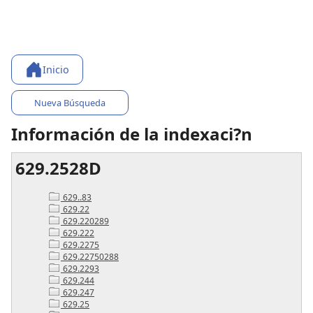
Inicio
Nueva Búsqueda
Información de la indexaci?n
629.2528D
629..83
629.22
629.220289
629.222
629.2275
629.22750288
629.2293
629.244
629.247
629.25