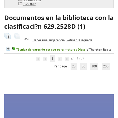
629.89P
Documentos en la biblioteca con la
clasificaci?n 629.2528D (
1
)
Hacer una sugerencia
Refinar Búsqueda
Técnica de gases de escape para motores Diesel
/
Thorsten Raatz
1
(1 - 1 / 1)
Par page :
25
50
100
200