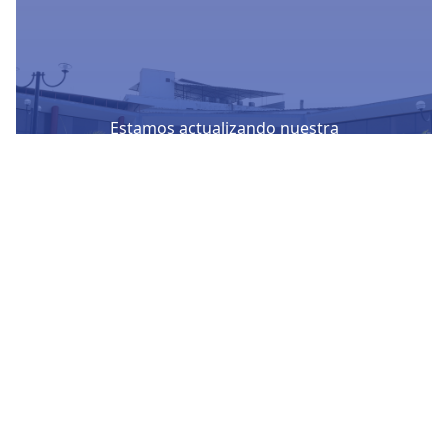
Estamos actualizando nuestra
plataforma para ofrecerte un mejor
servicio
Conocer mas
Nuestras Redes Sociales