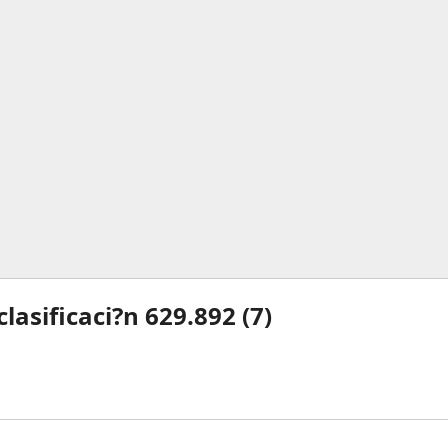
lasificaci?n 629.892 (
7
)