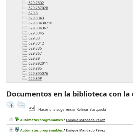
629.2802
629.287028
629.8
629.8043
629.80430218
629.804367
629.8045
629.83
629.8312
629.836
629.867
629.89
629.892011
629.895
629.895076
629.89P
Documentos en la biblioteca con la c
Hacer una sugerencia
Refinar Búsqueda
Autómatas programables
/
Enrique Mandado Pérez
Autómatas programables
/
Enrique Mandado Pérez