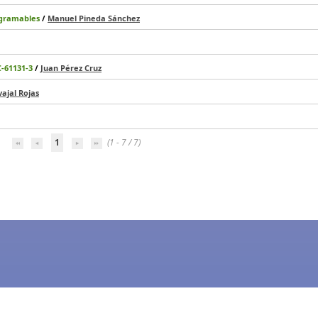
ogramables
/
Manuel Pineda Sánchez
-61131-3
/
Juan Pérez Cruz
ajal Rojas
1
(1 - 7 / 7)