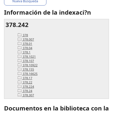
Nueva Búsqueda
Información de la indexaci?n
378.242
378
378.007
378.01
378.04
378.1
378.1021
378.107
378.10922
378.155
378.1662S
378.17
378.22
378.224
378.24
378.307
Documentos en la biblioteca con la