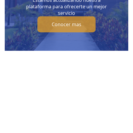
Estamos actualizando nuestra
plataforma para ofrecerte un mejor
servicio
Conocer mas
Nuestras Redes Sociales
Visítanos
Av. Bolivar S/N, sector 3 grupo 1, mz. A, sublote 3 Villa El
Salvador
(01) 715 8878