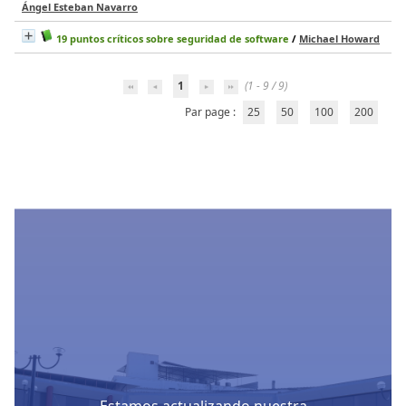
Ángel Esteban Navarro
19 puntos críticos sobre seguridad de software
/
Michael Howard
1
(1 - 9 / 9)
Par page :
25
50
100
200