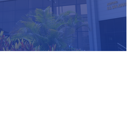
ormación Adicional
iblioteca@untels.edu.pe
rarios de atención:
 a Viernes de 8:00 am - 20:00 pm
os: 8:00 am - 18:00 pm