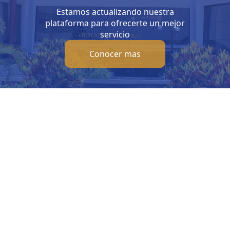
Estamos actualizando nuestra
plataforma para ofrecerte un mejor
servicio
Conocer mas
Visítanos
Inf
Av. Bolivar S/N, sector 3 grupo 1, mz. A, sublote 3 Villa El
b
Salvador
Ho
(01) 715 8878
Lunes
Enviar un correo
Sábad