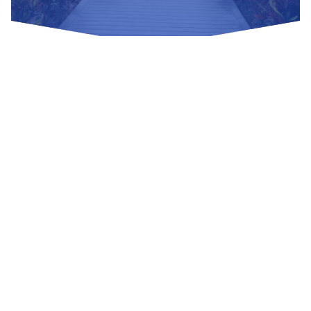
Nuestras Redes Sociales
Visítanos
Av. Bolivar S/N, sector 3 grupo 1, mz. A, sublote 3 Villa El
Salvador
(01) 715 8878
Enviar un correo
Mesa de Partes
Información Adicional
biblioteca@untels.edu.pe
Horarios de atención: