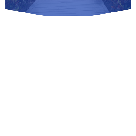
Nuestras Redes Sociales
Visítanos
Av. Bolivar S/N, sector 3 grupo 1, mz. A, sublote 3 Villa El
Salvador
(01) 715 8878
Enviar un correo
Mesa de Partes
Información Adicional
biblioteca@untels.edu.pe
Horarios de atención: