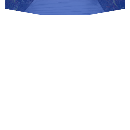
Nuestras Redes Sociales
Visítanos
Av. Bolivar S/N, sector 3 grupo 1, mz. A, sublote 3 Villa El
Salvador
(01) 715 8878
Enviar un correo
Mesa de Partes
Información Adicional
biblioteca@untels.edu.pe
Horarios de atención: