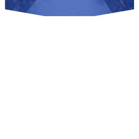
Nuestras Redes Sociales
Visítanos
Av. Bolivar S/N, sector 3 grupo 1, mz. A, sublote 3 Villa El
Salvador
(01) 715 8878
Enviar un correo
Mesa de Partes
Información Adicional
biblioteca@untels.edu.pe
Horarios de atención: