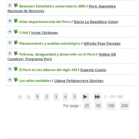
Resúmen Estadístico universitario 2005
/
Perú. Asamblea
Nacional de Rectores
Atlas departamental del Perú
/
Diario La República (Lima)
Crisis
/
Jorge Cárdenas
Planeamiento y análisis estratégico
/
Alfredo Pezo Paredes
Pobreza, desigualdad y desarrollo en el Perú
/
Oxfam GB
(Londres). Programa Perú
El Perú en los albores del siglo XXI
/
Eugenio Coseiu
Los niños invisibles
/
Liliana Peñaherrera Sánchez
1
2
3
4
5
(1 - 20 / 96)
Par page :
25
50
100
200