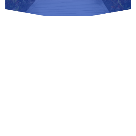
Nuestras Redes Sociales
Visítanos
Av. Bolivar S/N, sector 3 grupo 1, mz. A, sublote 3 Villa El
Salvador
(01) 715 8878
Enviar un correo
Mesa de Partes
Información Adicional
biblioteca@untels.edu.pe
Horarios de atención: