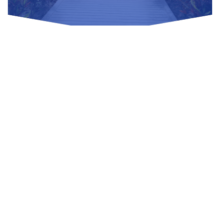
Nuestras Redes Sociales
Visítanos
Av. Bolivar S/N, sector 3 grupo 1, mz. A, sublote 3 Villa El
Salvador
(01) 715 8878
Enviar un correo
Mesa de Partes
Información Adicional
biblioteca@untels.edu.pe
Horarios de atención: