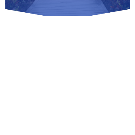
Nuestras Redes Sociales
Visítanos
Av. Bolivar S/N, sector 3 grupo 1, mz. A, sublote 3 Villa El
Salvador
(01) 715 8878
Enviar un correo
Mesa de Partes
Información Adicional
biblioteca@untels.edu.pe
Horarios de atención: