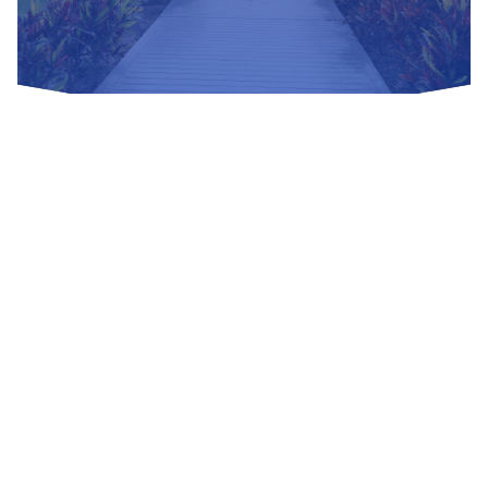
Nuestras Redes Sociales
Visítanos
Av. Bolivar S/N, sector 3 grupo 1, mz. A, sublote 3 Villa El
Salvador
(01) 715 8878
Enviar un correo
Mesa de Partes
Información Adicional