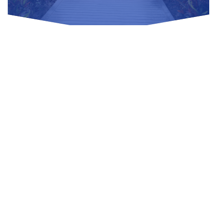
Nuestras Redes Sociales
Visítanos
Av. Bolivar S/N, sector 3 grupo 1, mz. A, sublote 3 Villa El
Salvador
(01) 715 8878
Enviar un correo
Mesa de Partes
Información Adicional
biblioteca@untels.edu.pe
Horarios de atención: