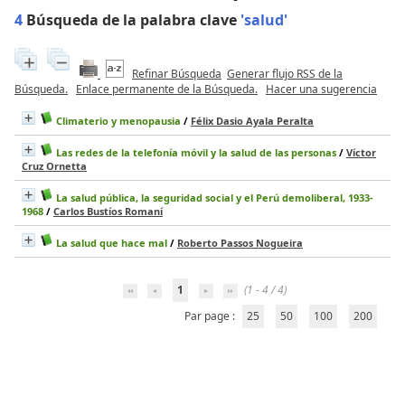
4
Búsqueda de la palabra clave
'salud'
Refinar Búsqueda
Generar flujo RSS de la
Búsqueda.
Enlace permanente de la Búsqueda.
Hacer una sugerencia
Climaterio y menopausia
/
Félix Dasio Ayala Peralta
Las redes de la telefonía móvil y la salud de las personas
/
Víctor
Cruz Ornetta
La salud pública, la seguridad social y el Perú demoliberal, 1933-
1968
/
Carlos Bustíos Romaní
La salud que hace mal
/
Roberto Passos Nogueira
1
(1 - 4 / 4)
Par page :
25
50
100
200