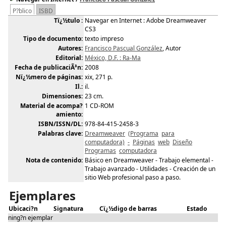
P?blico
ISBD
Tï¿½tulo :
Navegar en Internet : Adobe Dreamweaver
CS3
Tipo de documento:
texto impreso
Autores:
Francisco Pascual González
, Autor
Editorial:
México, D.F. : Ra-Ma
Fecha de publicaciÃ³n:
2008
Nï¿½mero de páginas:
xix, 271 p.
Il.:
il.
Dimensiones:
23 cm.
Material de acompa?
1 CD-ROM
amiento:
ISBN/ISSN/DL:
978-84-415-2458-3
Palabras clave:
Dreamweaver
(Programa
para
computadora)
-
Páginas
web
Diseño
Programas
computadora
Nota de contenido:
Básico en Dreamweaver - Trabajo elemental -
Trabajo avanzado - Utilidades - Creación de un
sitio Web profesional paso a paso.
Ejemplares
Ubicaci?n
Signatura
Cï¿½digo de barras
Estado
ning?n ejemplar