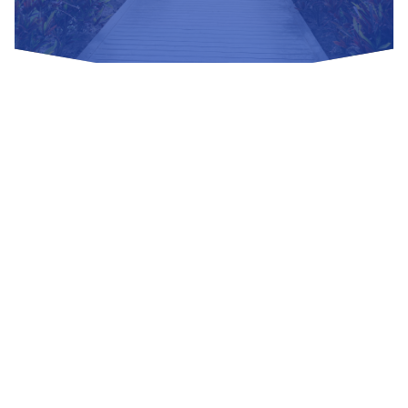
Nuestras Redes Sociales
Visítanos
Av. Bolivar S/N, sector 3 grupo 1, mz. A, sublote 3 Villa El
Salvador
(01) 715 8878
Enviar un correo
Mesa de Partes
Información Adicional
biblioteca@untels.edu.pe