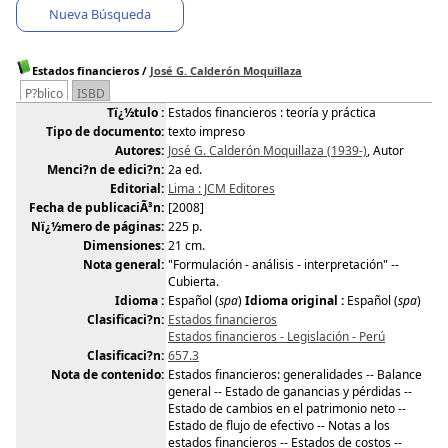
Nueva Búsqueda
Estados financieros
/
José G. Calderón Moquillaza
P?blico
ISBD
Tï¿½tulo :
Estados financieros : teoría y práctica
Tipo de documento:
texto impreso
Autores:
José G. Calderón Moquillaza (1939-)
, Autor
Menci?n de edici?n:
2a ed.
Editorial:
Lima : JCM Editores
Fecha de publicaciÃ³n:
[2008]
Nï¿½mero de páginas:
225 p.
Dimensiones:
21 cm.
Nota general:
"Formulación - análisis - interpretación" --
Cubierta.
Idioma :
Español (
spa
)
Idioma original :
Español (
spa
)
Clasificaci?n:
Estados financieros
Estados financieros - Legislación - Perú
Clasificaci?n:
657.3
Nota de contenido:
Estados financieros: generalidades -- Balance
general -- Estado de ganancias y pérdidas --
Estado de cambios en el patrimonio neto --
Estado de flujo de efectivo -- Notas a los
estados financieros -- Estados de costos --