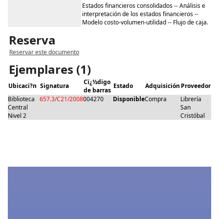
Estados financieros consolidados -- Análisis e
interpretación de los estados financieros --
Modelo costo-volumen-utilidad -- Flujo de caja.
Reserva
Reservar este documento
Ejemplares (1)
Cï¿½digo
Ubicaci?n
Signatura
Estado
Adquisición
Proveedor
de barras
Biblioteca
657.3/C21/2008
004270
Disponible
Compra
Librería
Central
San
Nivel 2
Cristóbal