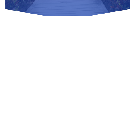
Nuestras Redes Sociales
Visítanos
Av. Bolivar S/N, sector 3 grupo 1, mz. A, sublote 3 Villa El
Salvador
(01) 715 8878
Enviar un correo
Mesa de Partes
Información Adicional
biblioteca@untels.edu.pe
Horarios de atención: