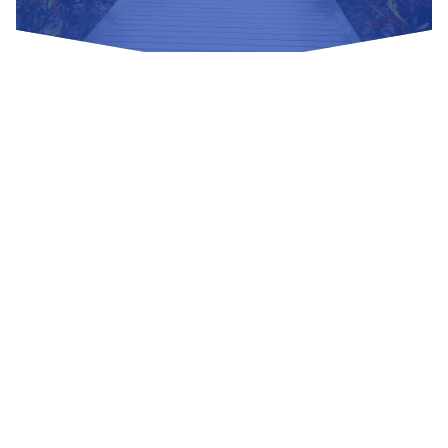
Nuestras Redes Sociales
Visítanos
Av. Bolivar S/N, sector 3 grupo 1, mz. A, sublote 3 Villa El
Salvador
(01) 715 8878
Enviar un correo
Mesa de Partes
Información Adicional
biblioteca@untels.edu.pe
Horarios de atención: