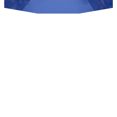
Nuestras Redes Sociales
Visítanos
Av. Bolivar S/N, sector 3 grupo 1, mz. A, sublote 3 Villa El
Salvador
(01) 715 8878
Enviar un correo
Mesa de Partes
Información Adicional
biblioteca@untels.edu.pe
Horarios de atención: