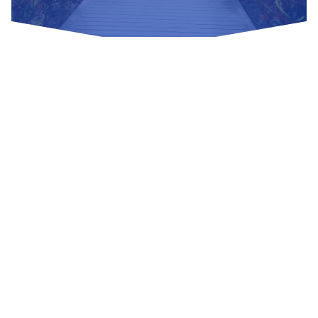
Nuestras Redes Sociales
Visítanos
Av. Bolivar S/N, sector 3 grupo 1, mz. A, sublote 3 Villa El
Salvador
(01) 715 8878
Enviar un correo
Mesa de Partes
Información Adicional
biblioteca@untels.edu.pe
Horarios de atención: