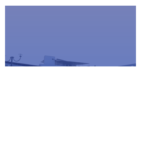
Estamos actualizando nuestra
plataforma para ofrecerte un mejor
servicio
Conocer mas