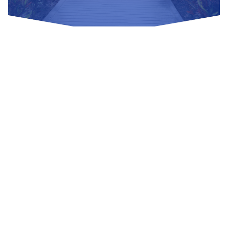
Nuestras Redes Sociales
Visítanos
Av. Bolivar S/N, sector 3 grupo 1, mz. A, sublote 3 Villa El
Salvador
(01) 715 8878
Enviar un correo
Mesa de Partes
Información Adicional
biblioteca@untels.edu.pe
Horarios de atención: