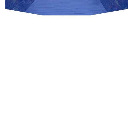
Nuestras Redes Sociales
Visítanos
Av. Bolivar S/N, sector 3 grupo 1, mz. A, sublote 3 Villa El
Salvador
(01) 715 8878
Enviar un correo
Mesa de Partes
Información Adicional
biblioteca@untels.edu.pe
Horarios de atención: