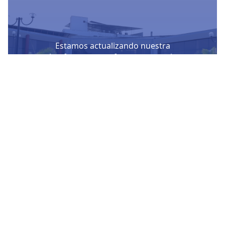
Estamos actualizando nuestra
plataforma para ofrecerte un mejor
servicio
Conocer mas
Nuestras Redes Sociales
Visítanos