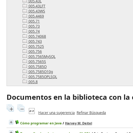
005.43L
005.43LFT
005.43WS
005.4469
005.71
005.73
005.74
005.74068
005.743
005.7525
005.756
005.7565MySQL
005.7565S
005.7585O
005.7585O10g
005.7585OPLSQL
005.8
Documentos en la biblioteca con la c
Hacer una sugerencia
Refinar Búsqueda
Cómo programar en Java
/
Harvey M. Deitel