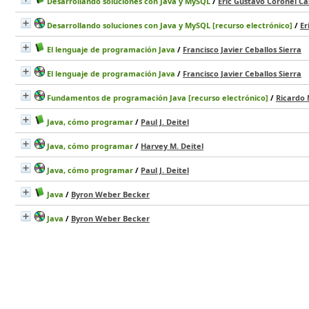
Desarrollando soluciones con Java y MySQL
/
Eric Gustavo Coronel Cas
Desarrollando soluciones con Java y MySQL [recurso electrónico]
/
Er
El lenguaje de programación Java
/
Francisco Javier Ceballos Sierra
El lenguaje de programación Java
/
Francisco Javier Ceballos Sierra
Fundamentos de programación Java [recurso electrónico]
/
Ricardo 
Java, cómo programar
/
Paul J. Deitel
Java, cómo programar
/
Harvey M. Deitel
Java, cómo programar
/
Paul J. Deitel
Java
/
Byron Weber Becker
Java
/
Byron Weber Becker
Lenguaje de programación Java
/
Eric Gustavo Coronel Castillo
Lenguaje de programación Java [recurso electrónico]
/
Eric Gustavo 
Todo lo básico que debería saber sobre programación orientada a ob