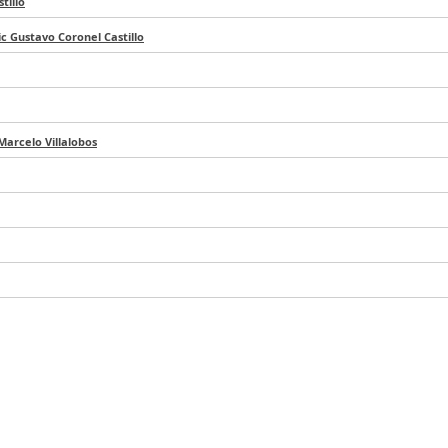
tillo
ic Gustavo Coronel Castillo
Marcelo Villalobos
Coronel Castillo
jetos en Java
/
Luis Fernando García Llinás