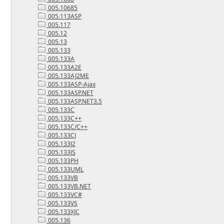
005.10685
005.113ASP
005.117
005.12
005.13
005.133
005.133A
005.133A2E
005.133AJ2ME
005.133ASP-Ajax
005.133ASP.NET
005.133ASP.NET3.5
005.133C
005.133C++
005.133C/C++
005.133CJ
005.133J2
005.133JS
005.133PH
005.133UML
005.133VB
005.133VB.NET
005.133VC#
005.133VS
005.133XJC
005.136