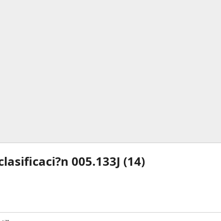
lasificaci?n 005.133J (
14
)