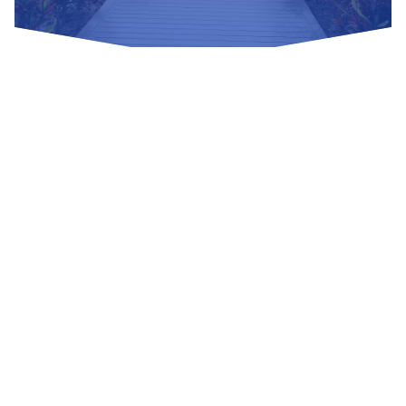
Nuestras Redes Sociales
Visítanos
Av. Bolivar S/N, sector 3 grupo 1, mz. A, sublote 3 Villa El
Salvador
(01) 715 8878
Enviar un correo
Mesa de Partes
Información Adicional
biblioteca@untels.edu.pe
Horarios de atención: