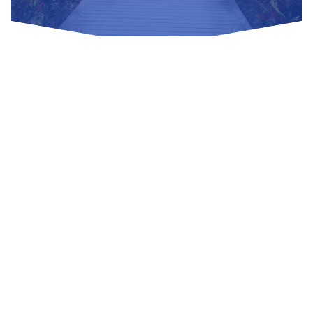
Nuestras Redes Sociales
Visítanos
Av. Bolivar S/N, sector 3 grupo 1, mz. A, sublote 3 Villa El
Salvador
(01) 715 8878
Enviar un correo
Mesa de Partes
Información Adicional
biblioteca@untels.edu.pe
Horarios de atención: