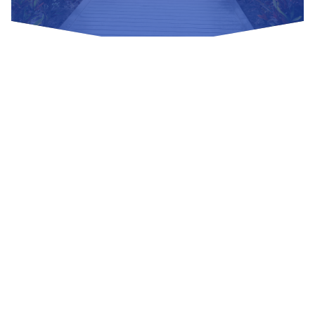
Nuestras Redes Sociales
Visítanos
Av. Bolivar S/N, sector 3 grupo 1, mz. A, sublote 3 Villa El
Salvador
(01) 715 8878
Enviar un correo
Mesa de Partes
Información Adicional
biblioteca@untels.edu.pe
Horarios de atención: