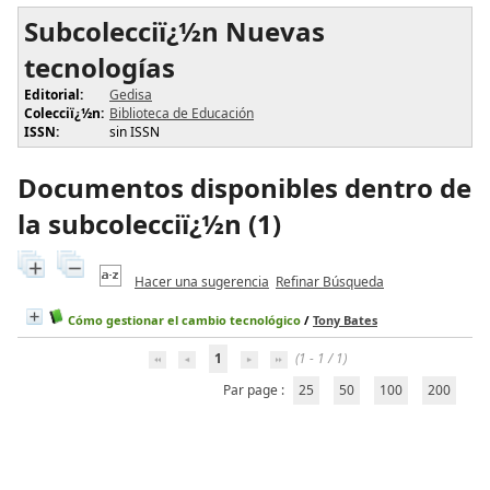
Subcolecciï¿½n Nuevas
tecnologías
Editorial:
Gedisa
Colecciï¿½n:
Biblioteca de Educación
ISSN:
sin ISSN
Documentos disponibles dentro de
la subcolecciï¿½n (
1
)
Hacer una sugerencia
Refinar Búsqueda
Cómo gestionar el cambio tecnológico
/
Tony Bates
1
(1 - 1 / 1)
Par page :
25
50
100
200