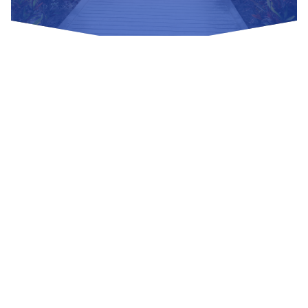
Nuestras Redes Sociales
Visítanos
Av. Bolivar S/N, sector 3 grupo 1, mz. A, sublote 3 Villa El
Salvador
(01) 715 8878
Enviar un correo
Mesa de Partes
Información Adicional
biblioteca@untels.edu.pe
Horarios de atención: