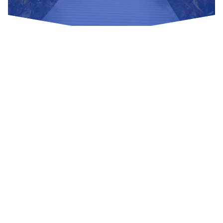
Nuestras Redes Sociales
Visítanos
Av. Bolivar S/N, sector 3 grupo 1, mz. A, sublote 3 Villa El
Salvador
(01) 715 8878
Enviar un correo
Mesa de Partes
Información Adicional
biblioteca@untels.edu.pe
Horarios de atención: