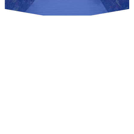
Nuestras Redes Sociales
Visítanos
Av. Bolivar S/N, sector 3 grupo 1, mz. A, sublote 3 Villa El
Salvador
(01) 715 8878
Enviar un correo
Mesa de Partes
Información Adicional
biblioteca@untels.edu.pe
Horarios de atención: