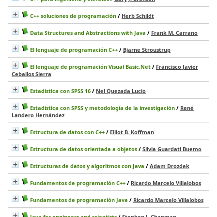
C++ soluciones de programación
/
Herb Schildt
Data Structures and Abstractions with Java
/
Frank M. Carrano
El lenguaje de programación C++
/
Bjarne Stroustrup
El lenguaje de programación Visual Basic.Net
/
Francisco Javier
Ceballos Sierra
Estadística con SPSS 16
/
Nel Quezada Lucio
Estadística con SPSS y metodología de la investigación
/
René
Landero Hernández
Estructura de datos con C++
/
Elliot B. Koffman
Estructura de datos orientada a objetos
/
Silvia Guardati Buemo
Estructuras de datos y algoritmos con Java
/
Adam Drozdek
Fundamentos de programación C++
/
Ricardo Marcelo Villalobos
Fundamentos de programación Java
/
Ricardo Marcelo Villalobos
Java for engineers and scientists
/
Stephen J. Chapman