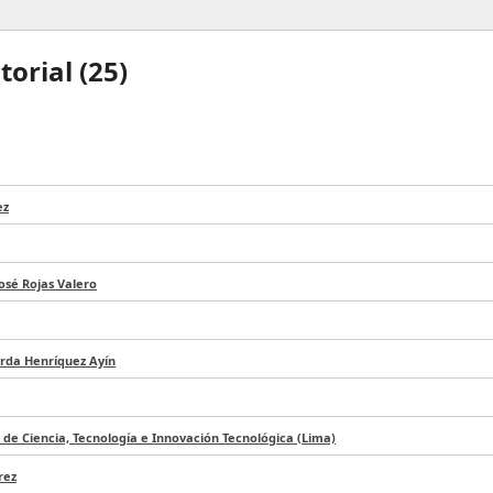
orial (
25
)
ez
osé Rojas Valero
rda Henríquez Ayín
de Ciencia, Tecnología e Innovación Tecnológica (Lima)
rez