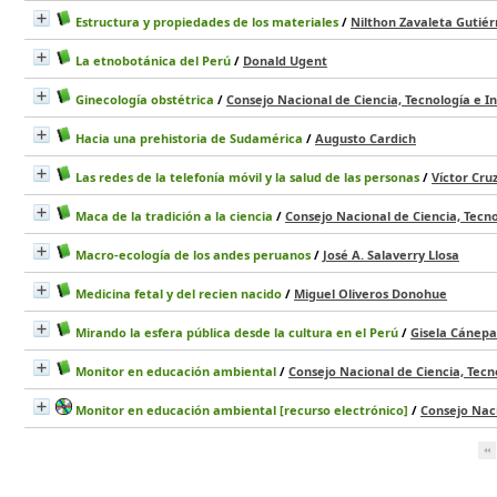
Estructura y propiedades de los materiales
/
Nilthon Zavaleta Gutiér
La etnobotánica del Perú
/
Donald Ugent
Ginecología obstétrica
/
Consejo Nacional de Ciencia, Tecnología e I
Hacia una prehistoria de Sudamérica
/
Augusto Cardich
Las redes de la telefonía móvil y la salud de las personas
/
Víctor Cru
Maca de la tradición a la ciencia
/
Consejo Nacional de Ciencia, Tecn
Macro-ecología de los andes peruanos
/
José A. Salaverry Llosa
Medicina fetal y del recien nacido
/
Miguel Oliveros Donohue
Mirando la esfera pública desde la cultura en el Perú
/
Gisela Cánepa
Monitor en educación ambiental
/
Consejo Nacional de Ciencia, Tecn
Monitor en educación ambiental [recurso electrónico]
/
Consejo Naci