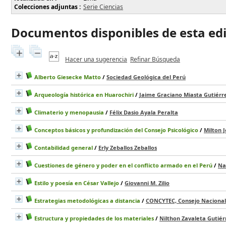
Colecciones adjuntas :
Serie Ciencias
Documentos disponibles de esta edit
Hacer una sugerencia
Refinar Búsqueda
Alberto Giesecke Matto
/
Sociedad Geológica del Perú
Arqueología histórica en Huarochiri
/
Jaime Graciano Miasta Gutiérr
Climaterio y menopausia
/
Félix Dasio Ayala Peralta
Conceptos básicos y profundización del Consejo Psicológico
/
Milton J
Contabilidad general
/
Erly Zeballos Zeballos
Cuestiones de género y poder en el conflicto armado en el Perú
/
Na
Estilo y poesía en César Vallejo
/
Giovanni M. Zilio
Estrategias metodológicas a distancia
/
CONCYTEC, Consejo Nacional 
Estructura y propiedades de los materiales
/
Nilthon Zavaleta Gutiér