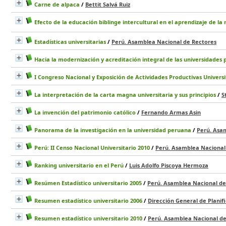
Carne de alpaca
/
Bettit Salvá Ruiz
Efecto de la educación biblinge intercultural en el aprendizaje de
Estadísticas universitarias
/
Perú. Asamblea Nacional de Rectores
Hacia la modernización y acreditación integral de las universidades
I Congreso Nacional y Exposición de Actividades Productivas Universi
La interpretación de la carta magna universitaria y sus principios
/
S
La invención del patrimonio católico
/
Fernando Armas Asin
Panorama de la investigación en la universidad peruana
/
Perú. Asa
Perú: II Censo Nacional Universitario 2010
/
Perú. Asamblea Nacional
Ranking universitario en el Perú
/
Luis Adolfo Piscoya Hermoza
Resúmen Estadístico universitario 2005
/
Perú. Asamblea Nacional de
Resumen estadístico universitario 2006
/
Dirección General de Planifi
Resumen estadístico universitario 2010
/
Perú. Asamblea Nacional de