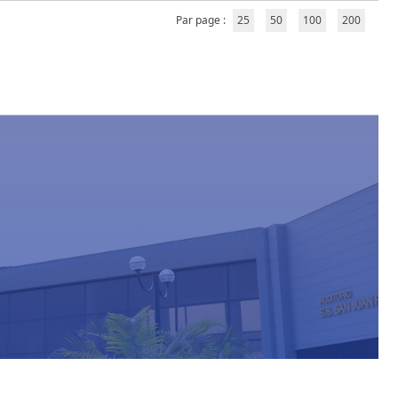
Par page :
25
50
100
200