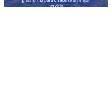
plataforma para ofrecerte un mejor
servicio
Conocer mas
Nuestras Redes Sociales
Visítanos
Av. Bolivar S/N, sector 3 grupo 1, mz. A, sublote 3 Villa El
Salvador
(01) 715 8878