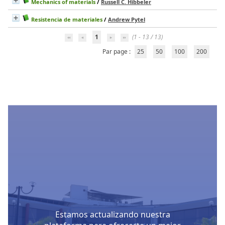
Mechanics of materials
/
Russell C. Hibbeler
Resistencia de materiales
/
Andrew Pytel
1
(1 - 13 / 13)
Par page :
25
50
100
200
Estamos actualizando nuestra