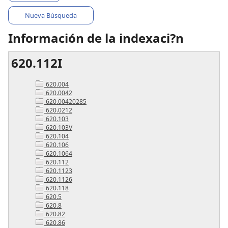
Nueva Búsqueda
Información de la indexaci?n
620.112I
620.004
620.0042
620.00420285
620.0212
620.103
620.103V
620.104
620.106
620.1064
620.112
620.1123
620.1126
620.118
620.5
620.8
620.82
620.86