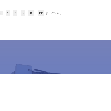
1
2
3
(1 - 20 / 49)
Estamos actualizando nuestra
plataforma para ofrecerte un mejor
servicio