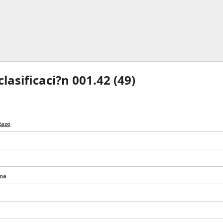
lasificaci?n 001.42 (
49
)
Razo
rna