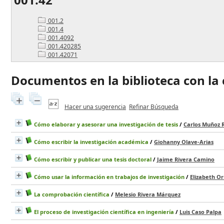
001.2
001.4
001.4092
001.420285
001.42071
Documentos en la biblioteca con la c
Hacer una sugerencia
Refinar Búsqueda
Cómo elaborar y asesorar una investigación de tesis
/
Carlos Muñoz 
Cómo escribir la investigación académica
/
Giohanny Olave-Arias
Cómo escribir y publicar una tesis doctoral
/
Jaime Rivera Camino
Cómo usar la información en trabajos de investigación
/
Elizabeth O
La comprobación científica
/
Melesio Rivera Márquez
El proceso de investigación científica en ingeniería
/
Luis Caso Palpa