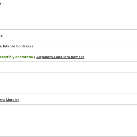
a
oa
a Infante Contreras
maestría y doctorado
/
Alejandro Caballero Romero
era Morales