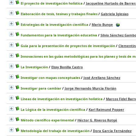
El proyecto de investigación holística
/
Jacqueline Hurtado de Barrer
Elaboración de tesis, tesinas y trabajos finales
/
Gabriela Iglesias
Estrategias de la investigación científica
/
Mario Bunge
Fundamentos para la investigación educativa
/
Silvio Sánchez Gamb
Guía para la presentación de proyectos de investigación
/
Clementin
Innovaciones en las guías metodológicas para los planes y tesis de 
La Investigación
/
Elssy Bonilla Castro
Investigar con mapas conceptuales
/
José Arellano Sánchez
Investigar para cambiar
/
Jorge Hernando Murcia Florián
Líneas de investigación en investigación holística
/
Marcos Fidel Barr
La Lógica de la investigación científica
/
Karl Raimund Popper
Método científico experimental
/
Héctor G. Riveros Rotgé
Metodología del trabajo de investigación
/
Dora García Fernández